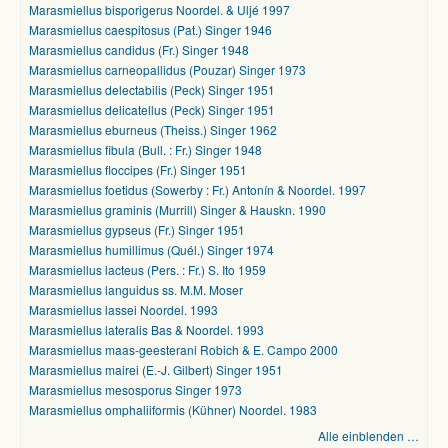
Marasmiellus bisporigerus Noordel. & Uljé 1997
Marasmiellus caespitosus (Pat.) Singer 1946
Marasmiellus candidus (Fr.) Singer 1948
Marasmiellus carneopallidus (Pouzar) Singer 1973
Marasmiellus delectabilis (Peck) Singer 1951
Marasmiellus delicatellus (Peck) Singer 1951
Marasmiellus eburneus (Theiss.) Singer 1962
Marasmiellus fibula (Bull. : Fr.) Singer 1948
Marasmiellus floccipes (Fr.) Singer 1951
Marasmiellus foetidus (Sowerby : Fr.) Antonín & Noordel. 1997
Marasmiellus graminis (Murrill) Singer & Hauskn. 1990
Marasmiellus gypseus (Fr.) Singer 1951
Marasmiellus humillimus (Quél.) Singer 1974
Marasmiellus lacteus (Pers. : Fr.) S. Ito 1959
Marasmiellus languidus ss. M.M. Moser
Marasmiellus lassei Noordel. 1993
Marasmiellus lateralis Bas & Noordel. 1993
Marasmiellus maas-geesterani Robich & E. Campo 2000
Marasmiellus mairei (E.-J. Gilbert) Singer 1951
Marasmiellus mesosporus Singer 1973
Marasmiellus omphaliiformis (Kühner) Noordel. 1983
Alle einblenden …