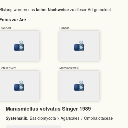
Bislang wurden uns
keine Nachweise
zu dieser Art gemeldet.
Fotos zur Art:
Standort
Habitus
Detailansicht
Mikromerkmale
Marasmiellus volvatus Singer 1989
Systematik:
Basidiomycota > Agaricales > Omphalotaceae