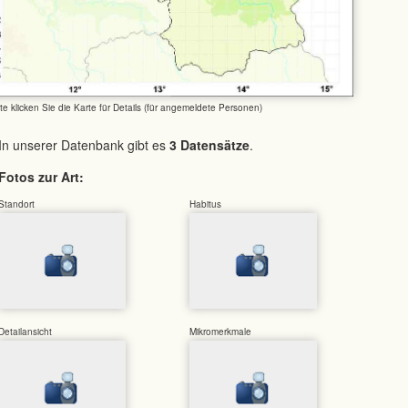
tte klicken Sie die Karte für Details (für angemeldete Personen)
In unserer Datenbank gibt es
3 Datensätze
.
Fotos zur Art:
Standort
Habitus
Detailansicht
Mikromerkmale