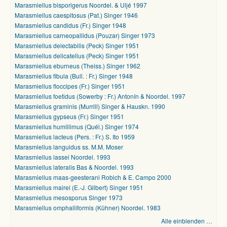
Marasmiellus bisporigerus Noordel. & Uljé 1997
Marasmiellus caespitosus (Pat.) Singer 1946
Marasmiellus candidus (Fr.) Singer 1948
Marasmiellus carneopallidus (Pouzar) Singer 1973
Marasmiellus delectabilis (Peck) Singer 1951
Marasmiellus delicatellus (Peck) Singer 1951
Marasmiellus eburneus (Theiss.) Singer 1962
Marasmiellus fibula (Bull. : Fr.) Singer 1948
Marasmiellus floccipes (Fr.) Singer 1951
Marasmiellus foetidus (Sowerby : Fr.) Antonín & Noordel. 1997
Marasmiellus graminis (Murrill) Singer & Hauskn. 1990
Marasmiellus gypseus (Fr.) Singer 1951
Marasmiellus humillimus (Quél.) Singer 1974
Marasmiellus lacteus (Pers. : Fr.) S. Ito 1959
Marasmiellus languidus ss. M.M. Moser
Marasmiellus lassei Noordel. 1993
Marasmiellus lateralis Bas & Noordel. 1993
Marasmiellus maas-geesterani Robich & E. Campo 2000
Marasmiellus mairei (E.-J. Gilbert) Singer 1951
Marasmiellus mesosporus Singer 1973
Marasmiellus omphaliiformis (Kühner) Noordel. 1983
Alle einblenden …