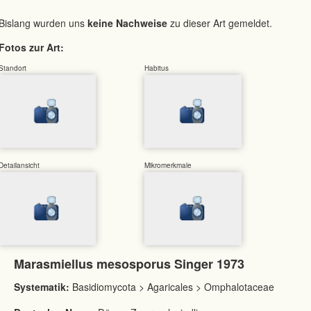
Bislang wurden uns
keine Nachweise
zu dieser Art gemeldet.
Fotos zur Art:
Standort
Habitus
Detailansicht
Mikromerkmale
Marasmiellus mesosporus Singer 1973
Systematik:
Basidiomycota > Agaricales > Omphalotaceae