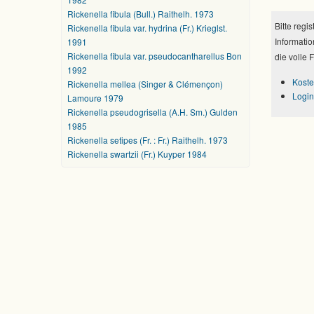
Rickenella fibula (Bull.) Raithelh. 1973
Bitte regi
Rickenella fibula var. hydrina (Fr.) Krieglst.
Informatio
1991
Rickenella fibula var. pseudocantharellus Bon
die volle 
1992
Koste
Rickenella mellea (Singer & Clémençon)
Login
Lamoure 1979
Rickenella pseudogrisella (A.H. Sm.) Gulden
1985
Rickenella setipes (Fr. : Fr.) Raithelh. 1973
Rickenella swartzii (Fr.) Kuyper 1984