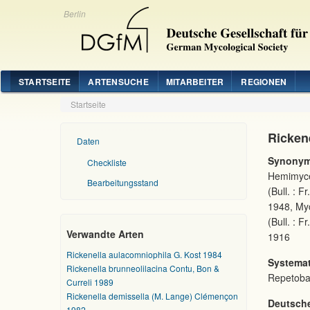
Berlin
STARTSEITE
ARTENSUCHE
MITARBEITER
REGIONEN
Startseite
Rickene
Daten
Synonym
Checkliste
Hemimycen
Bearbeitungsstand
(Bull. : F
1948, Myc
(Bull. : F
Verwandte Arten
1916
Rickenella aulacomniophila G. Kost 1984
Systemat
Rickenella brunneolilacina Contu, Bon &
Repetoba
Curreli 1989
Rickenella demissella (M. Lange) Clémençon
Deutsch
1982