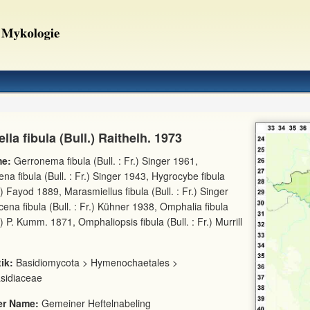
lla fibula (Bull.) Raithelh. 1973
e:
Gerronema fibula (Bull. : Fr.) Singer 1961,
a fibula (Bull. : Fr.) Singer 1943, Hygrocybe fibula
r.) Fayod 1889, Marasmiellus fibula (Bull. : Fr.) Singer
ena fibula (Bull. : Fr.) Kühner 1938, Omphalia fibula
r.) P. Kumm. 1871, Omphaliopsis fibula (Bull. : Fr.) Murrill
ik:
Basidiomycota > Hymenochaetales >
sidiaceae
er Name:
Gemeiner Heftelnabeling