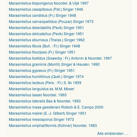
Marasmiellus bisporigerus Noordel. & Uljé 1997
Marasmiellus caespitosus (Pat.) Singer 1946
Marasmiellus candidus (Fr.) Singer 1948
Marasmiellus carneopallidus (Pouzar) Singer 1973
Marasmiellus delectabilis (Peck) Singer 1951
Marasmiellus delicatellus (Peck) Singer 1951
Marasmiellus eburneus (Theiss.) Singer 1962
Marasmiellus fibula (Bull. : Fr.) Singer 1948
Marasmiellus floccipes (Fr.) Singer 1951
Marasmiellus foetidus (Sowerby : Fr.) Antonín & Noordel. 1997
Marasmiellus graminis (Murrill) Singer & Hauskn. 1990
Marasmiellus gypseus (Fr.) Singer 1951
Marasmiellus humillimus (Quél.) Singer 1974
Marasmiellus lacteus (Pers. : Fr.) S. Ito 1959
Marasmiellus languidus ss. M.M. Moser
Marasmiellus lassei Noordel. 1993
Marasmiellus lateralis Bas & Noordel. 1993
Marasmiellus maas-geesterani Robich & E. Campo 2000
Marasmiellus mairei (E.-J. Gilbert) Singer 1951
Marasmiellus mesosporus Singer 1973
Marasmiellus omphaliiformis (Kühner) Noordel. 1983
Alle einblenden …