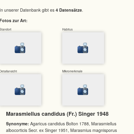
In unserer Datenbank gibt es
4 Datensätze
.
Fotos zur Art:
Standort
Habitus
Detailansicht
Mikromerkmale
Marasmiellus candidus (Fr.) Singer 1948
Synonyme:
Agaricus candidus Bolton 1788, Marasmiellus
albocorticis Secr. ex Singer 1951, Marasmius magnisporus