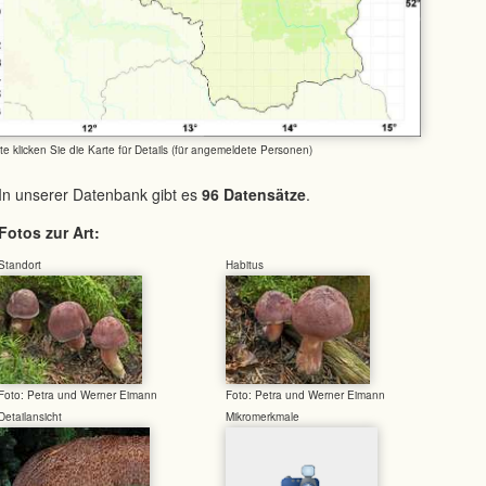
tte klicken Sie die Karte für Details (für angemeldete Personen)
In unserer Datenbank gibt es
96 Datensätze
.
Fotos zur Art:
Standort
Habitus
Foto: Petra und Werner Eimann
Foto: Petra und Werner Eimann
Detailansicht
Mikromerkmale