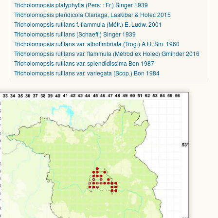
Tricholomopsis platyphylla (Pers. : Fr.) Singer 1939
Tricholomopsis pteridicola Olariaga, Laskibar & Holec 2015
Tricholomopsis rutilans f. flammula (Métr.) E. Ludw. 2001
Tricholomopsis rutilans (Schaeff.) Singer 1939
Tricholomopsis rutilans var. albofimbriata (Trog.) A.H. Sm. 1960
Tricholomopsis rutilans var. flammula (Métrod ex Holec) Gminder 2016
Tricholomopsis rutilans var. splendidissima Bon 1987
Tricholomopsis rutilans var. variegata (Scop.) Bon 1984