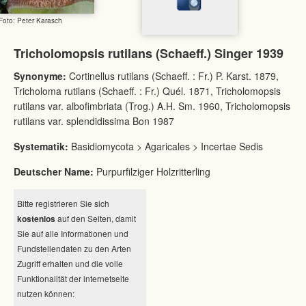
Foto: Peter Karasch
Tricholomopsis rutilans (Schaeff.) Singer 1939
Synonyme:
Cortinellus rutilans (Schaeff. : Fr.) P. Karst. 1879,
Tricholoma rutilans (Schaeff. : Fr.) Quél. 1871, Tricholomopsis
rutilans var. albofimbriata (Trog.) A.H. Sm. 1960, Tricholomopsis
rutilans var. splendidissima Bon 1987
Systematik:
Basidiomycota > Agaricales > Incertae Sedis
Deutscher Name:
Purpurfilziger Holzritterling
Bitte registrieren Sie sich
kostenlos
auf den Seiten, damit
Sie auf alle Informationen und
Fundstellendaten zu den Arten
Zugriff erhalten und die volle
Funktionalität der internetseite
nutzen können: