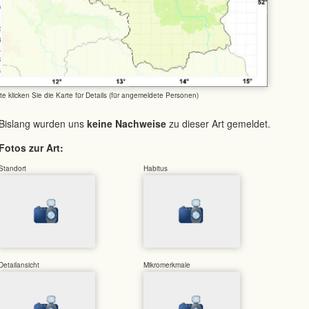
tte klicken Sie die Karte für Details (für angemeldete Personen)
Bislang wurden uns
keine Nachweise
zu dieser Art gemeldet.
Fotos zur Art:
Standort
Habitus
Detailansicht
Mikromerkmale