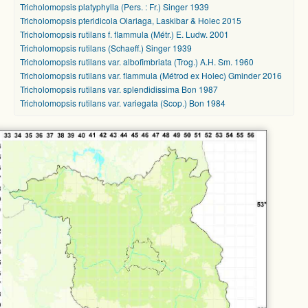
Tricholomopsis platyphylla (Pers. : Fr.) Singer 1939
Tricholomopsis pteridicola Olariaga, Laskibar & Holec 2015
Tricholomopsis rutilans f. flammula (Métr.) E. Ludw. 2001
Tricholomopsis rutilans (Schaeff.) Singer 1939
Tricholomopsis rutilans var. albofimbriata (Trog.) A.H. Sm. 1960
Tricholomopsis rutilans var. flammula (Métrod ex Holec) Gminder 2016
Tricholomopsis rutilans var. splendidissima Bon 1987
Tricholomopsis rutilans var. variegata (Scop.) Bon 1984