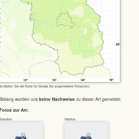
tte klicken Sie die Karte für Details (für angemeldete Personen)
Bislang wurden uns
keine Nachweise
zu dieser Art gemeldet.
Fotos zur Art:
Standort
Habitus