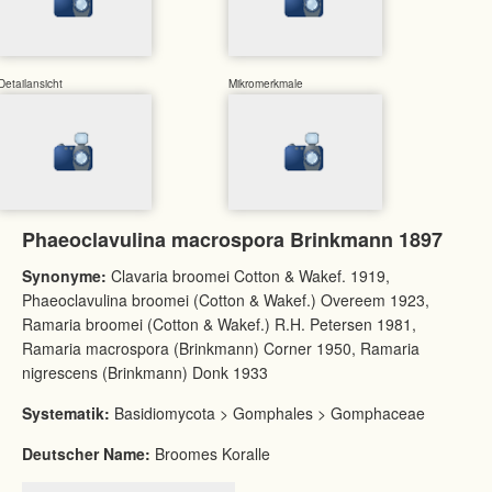
Detailansicht
Mikromerkmale
Phaeoclavulina macrospora Brinkmann 1897
Synonyme:
Clavaria broomei Cotton & Wakef. 1919,
Phaeoclavulina broomei (Cotton & Wakef.) Overeem 1923,
Ramaria broomei (Cotton & Wakef.) R.H. Petersen 1981,
Ramaria macrospora (Brinkmann) Corner 1950, Ramaria
nigrescens (Brinkmann) Donk 1933
Systematik:
Basidiomycota > Gomphales > Gomphaceae
Deutscher Name:
Broomes Koralle