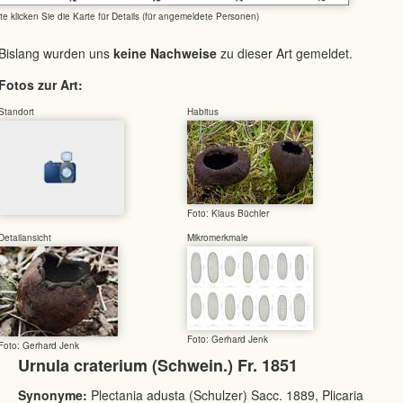
tte klicken Sie die Karte für Details (für angemeldete Personen)
Bislang wurden uns
keine Nachweise
zu dieser Art gemeldet.
Fotos zur Art:
Standort
Habitus
Foto: Klaus Büchler
Detailansicht
Mikromerkmale
Foto: Gerhard Jenk
Foto: Gerhard Jenk
Urnula craterium (Schwein.) Fr. 1851
Synonyme:
Plectania adusta (Schulzer) Sacc. 1889, Plicaria