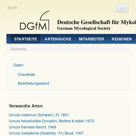
Berlin
Registrieren
Login
STARTSEITE
ARTENSUCHE
MITARBEITER
REGIONEN
Startseite
Daten
Checkliste
Bearbeitungsstand
Verwandte Arten
Urnula craterium (Schwein.) Fr. 1851
Urnula helvelloides Donadini, Berthet & Astier 1973
Urnula hiemalis Nannf. 1949
Urnula melastoma (Sowerby : Fr.) Boud. 1907