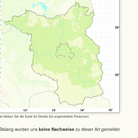
tte klicken Sie die Karte für Details (für angemeldete Personen)
Bislang wurden uns
keine Nachweise
zu dieser Art gemeldet.