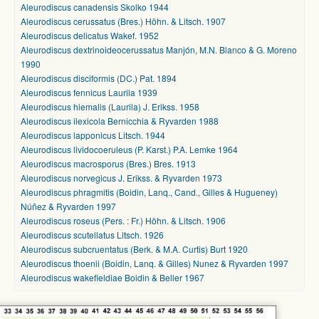
Aleurodiscus canadensis Skolko 1944
Aleurodiscus cerussatus (Bres.) Höhn. & Litsch. 1907
Aleurodiscus delicatus Wakef. 1952
Aleurodiscus dextrinoideocerussatus Manjón, M.N. Blanco & G. Moreno
1990
Aleurodiscus disciformis (DC.) Pat. 1894
Aleurodiscus fennicus Laurila 1939
Aleurodiscus hiemalis (Laurila) J. Erikss. 1958
Aleurodiscus ilexicola Bernicchia & Ryvarden 1988
Aleurodiscus lapponicus Litsch. 1944
Aleurodiscus lividocoeruleus (P. Karst.) P.A. Lemke 1964
Aleurodiscus macrosporus (Bres.) Bres. 1913
Aleurodiscus norvegicus J. Erikss. & Ryvarden 1973
Aleurodiscus phragmitis (Boidin, Lanq., Cand., Gilles & Hugueney)
Núñez & Ryvarden 1997
Aleurodiscus roseus (Pers. : Fr.) Höhn. & Litsch. 1906
Aleurodiscus scutellatus Litsch. 1926
Aleurodiscus subcruentatus (Berk. & M.A. Curtis) Burt 1920
Aleurodiscus thoenii (Boidin, Lanq. & Gilles) Nunez & Ryvarden 1997
Aleurodiscus wakefieldiae Boidin & Beller 1967