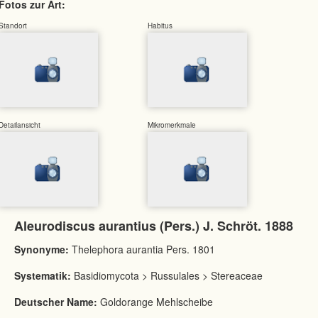
Fotos zur Art:
Standort
Habitus
Detailansicht
Mikromerkmale
Aleurodiscus aurantius (Pers.) J. Schröt. 1888
Synonyme:
Thelephora aurantia Pers. 1801
Systematik:
Basidiomycota > Russulales > Stereaceae
Deutscher Name:
Goldorange Mehlscheibe