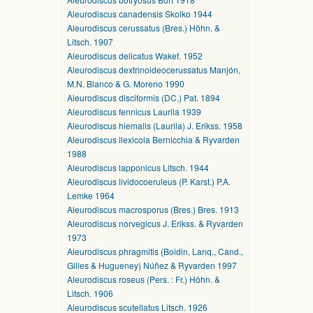
Aleurodiscus canadensis Skolko 1944
Aleurodiscus cerussatus (Bres.) Höhn. &
Litsch. 1907
Aleurodiscus delicatus Wakef. 1952
Aleurodiscus dextrinoideocerussatus Manjón,
M.N. Blanco & G. Moreno 1990
Aleurodiscus disciformis (DC.) Pat. 1894
Aleurodiscus fennicus Laurila 1939
Aleurodiscus hiemalis (Laurila) J. Erikss. 1958
Aleurodiscus ilexicola Bernicchia & Ryvarden
1988
Aleurodiscus lapponicus Litsch. 1944
Aleurodiscus lividocoeruleus (P. Karst.) P.A.
Lemke 1964
Aleurodiscus macrosporus (Bres.) Bres. 1913
Aleurodiscus norvegicus J. Erikss. & Ryvarden
1973
Aleurodiscus phragmitis (Boidin, Lanq., Cand.,
Gilles & Hugueney) Núñez & Ryvarden 1997
Aleurodiscus roseus (Pers. : Fr.) Höhn. &
Litsch. 1906
Aleurodiscus scutellatus Litsch. 1926