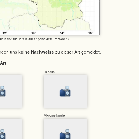
 die Karte für Details (für angemeldete Personen)
urden uns
keine Nachweise
zu dieser Art gemeldet.
Art:
Habitus
Mikromerkmale