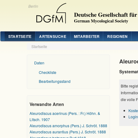
Berlin
STARTSEITE
ARTENSUCHE
MITARBEITER
REGIONEN
Startseite
Aleuro
Daten
Systemat
Checkliste
Bearbeitungsstand
Bitte regi
Informatio
die volle 
Verwandte Arten
Koste
Aleurodiscus acerinus (Pers. : Fr.) Höhn. &
Login
Litsch. 1907
Aleurodiscus amorphus (Pers.) J. Schröt. 1888
Aleurodiscus aurantius (Pers.) J. Schröt. 1888
Aleurodiscus botryosus Burt 1918