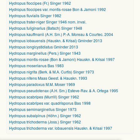
Hydropus floccipes (Fr.) Singer 1962
Hydropus floccipes var. montis-rosae Bon & Jamoni 1992
Hydropus fluvialis Singer 1982
Hydropus frater-niger Singer 1946 nom. inval.
Hydropus fuliginarius (Batsch) Singer 1948
Hydropus kauffmanii (A.H. Sm.) P.-A. Moreau & Courtec. 2004
Hydropus lobauensis (Hauskn. & Krisai) Gminder 2013
Hydropus longicystidiatus Gminder 2013
Hydropus marginellus (Pers.) Singer 1943
Hydropus montis-rosae (Bon & Jamoni) Hauskn. & Krisai 1997
Hydropus moserianus Bas 1983
Hydropus nigrita (Berk. & M.A. Curtis) Singer 1973
Hydropus nitens Maas Geest. & Hauskn. 1993
Hydropus paradoxus M.M. Moser 1969
Hydropus pseudotenax (A.H. Sm.) Esteve-Rav. & A. Ortega 1995
Hydropus scabripes (Murrill) Singer 1962
Hydropus scabripes var. quadrisporus Bas 1998
Hydropus semimarginellus Singer 1973
Hydropus subalpinus (Höhn.) Singer 1962
Hydropus trichoderma (Joss.) Singer 1962
Hydropus trichoderma var. lobauensis Hauskn. & Krisai 1997