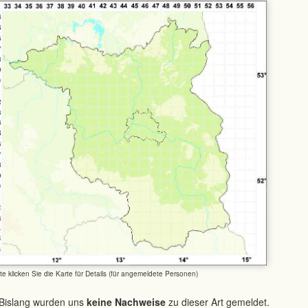
tte klicken Sie die Karte für Details (für angemeldete Personen)
Bislang wurden uns
keine Nachweise
zu dieser Art gemeldet.