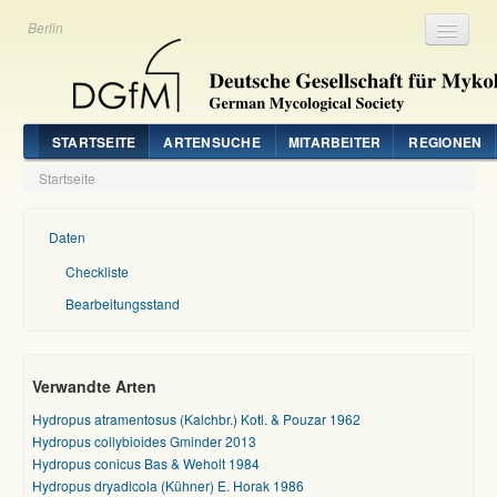
Berlin
Registrieren
Login
STARTSEITE
ARTENSUCHE
MITARBEITER
REGIONEN
Startseite
Daten
Checkliste
Bearbeitungsstand
Verwandte Arten
Hydropus atramentosus (Kalchbr.) Kotl. & Pouzar 1962
Hydropus collybioides Gminder 2013
Hydropus conicus Bas & Weholt 1984
Hydropus dryadicola (Kühner) E. Horak 1986