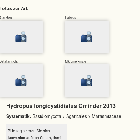
Fotos zur Art:
Standort
Habitus
Detailansicht
Mikromerkmale
Hydropus longicystidiatus Gminder 2013
Systematik:
Basidiomycota > Agaricales > Marasmiaceae
Bitte registrieren Sie sich
kostenlos
auf den Seiten, damit