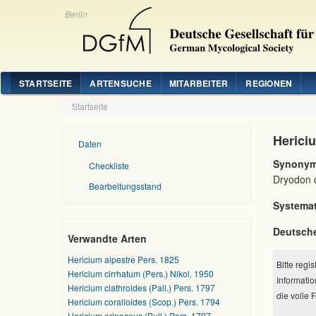
Berlin
STARTSEITE
ARTENSUCHE
MITARBEITER
REGIONEN
Startseite
Hericiu
Daten
Synonym
Checkliste
Dryodon c
Bearbeitungsstand
Systemat
Deutsch
Verwandte Arten
Hericium alpestre Pers. 1825
Bitte regi
Hericium cirrhatum (Pers.) Nikol. 1950
Informatio
Hericium clathroides (Pall.) Pers. 1797
die volle 
Hericium coralloides (Scop.) Pers. 1794
Hericium erinaceus (Bull.) Pers. 1797