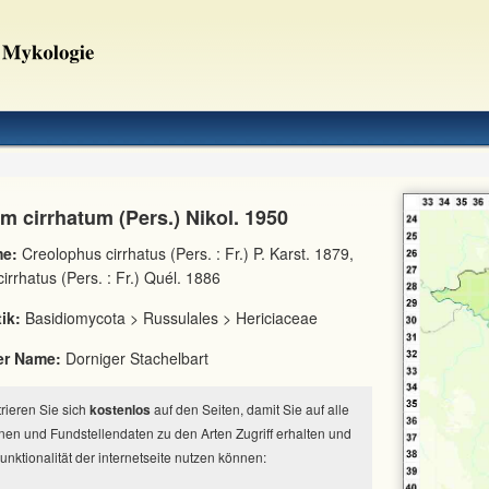
m cirrhatum (Pers.) Nikol. 1950
e:
Creolophus cirrhatus (Pers. : Fr.) P. Karst. 1879,
irrhatus (Pers. : Fr.) Quél. 1886
ik:
Basidiomycota > Russulales > Hericiaceae
er Name:
Dorniger Stachelbart
strieren Sie sich
kostenlos
auf den Seiten, damit Sie auf alle
nen und Fundstellendaten zu den Arten Zugriff erhalten und
Funktionalität der internetseite nutzen können: