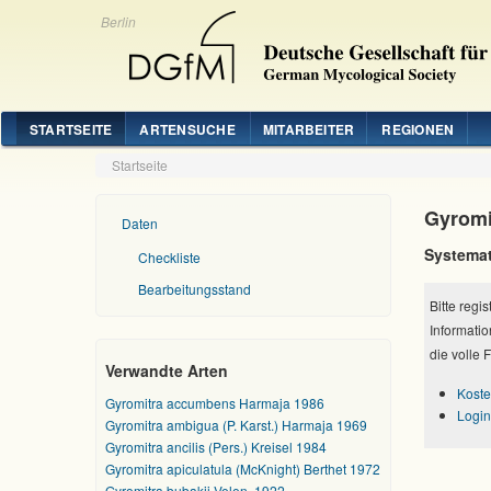
Berlin
STARTSEITE
ARTENSUCHE
MITARBEITER
REGIONEN
Startseite
Gyromit
Daten
Systemat
Checkliste
Bearbeitungsstand
Bitte regi
Informatio
die volle 
Verwandte Arten
Koste
Gyromitra accumbens Harmaja 1986
Login
Gyromitra ambigua (P. Karst.) Harmaja 1969
Gyromitra ancilis (Pers.) Kreisel 1984
Gyromitra apiculatula (McKnight) Berthet 1972
Gyromitra bubakii Velen. 1922