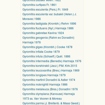
Gyromitra curtipes Fr. 1861
Gyromitra esculenta (Pers.) Fr. 1849
Gyromitra esculenta var. bubakii (Velen.) J.
Moravec 1986
Gyromitra fastigiata (Krombh.) Rehm 1896
Gyromitra fluctuans (Nyl.) Harmaja 1986
Gyromitra gabretae Kavina 1924
Gyromitra geogenia (Rahm ex Donadini)
Harmaja 1976
Gyromitra gigas (Krombh.) Cooke 1878
Gyromitra inflata Cooke 1879
Gyromitra infula (Schaeff.) Quél. 1886
Gyromitra intermedia (Benedix) Harmaja 1976
Gyromitra korshinskii (Jacz.) P.M. Kirk 2015
Gyromitra leucoxantha (Bres.) Harmaja 1969
Gyromitra longipes Harmaja 1979
Gyromitra martinii Donadini & Astier 1974
Gyromitra mcknightii Harmaja 1986
Gyromitra melaleuca (Bres.) Donadini 1976
Gyromitra olympiana (Kanouse) Harmaja
1973 ss. Van Vooren & Moreau
Gyromitra parma (J. Breitenb. & Maas Geest.)