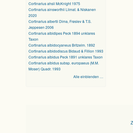
Cortinarius ahsii McKnight 1975
Cortinarius ainsworthii Liimat. & Niskanen
2020
Cortinarius albertii Dima, Frøslev & T.S.
Jeppesen 2006
Cortinarius albidipes Peck 1894 unklares
Taxon
Cortinarius albidocyaneus Britzelm. 1892
Cortinarius albidodiscus Bidaud & Fillion 1993
Cortinarius albidus Peck 1891 unklares Taxon
Cortinarius albidus subsp. europaeus (M.M.
Moser) Quadr. 1993
Alle einblenden …
Z