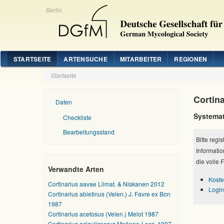
Berlin
STARTSEITE
ARTENSUCHE
MITARBEITER
REGIONEN
Startseite
Cortin
Daten
Systemat
Checkliste
Bearbeitungsstand
Bitte regi
Informatio
die volle 
Verwandte Arten
Koste
Cortinarius aavae Liimat. & Niskanen 2012
Login
Cortinarius abietinus (Velen.) J. Favre ex Bon
1987
Cortinarius acetosus (Velen.) Melot 1987
Cortinarius aciculisporus Moënne-Locc. 1997