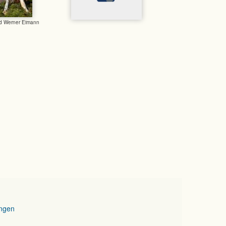
nd Werner Eimann
ngen