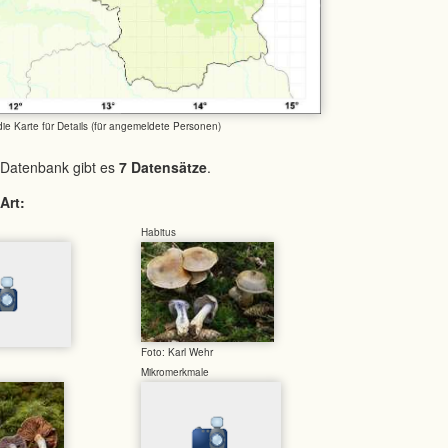
 die Karte für Details (für angemeldete Personen)
 Datenbank gibt es
7 Datensätze
.
Art:
Habitus
Foto: Karl Wehr
Mikromerkmale