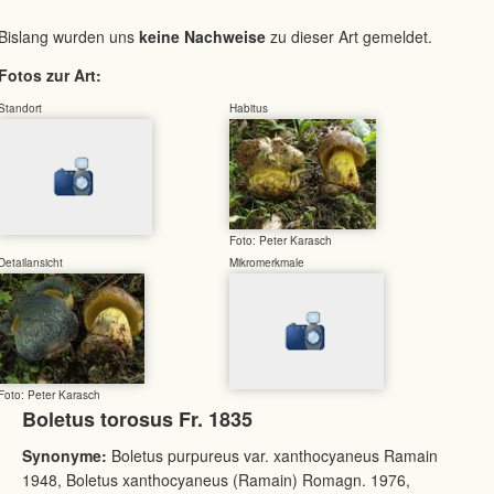
Bislang wurden uns
keine Nachweise
zu dieser Art gemeldet.
Fotos zur Art:
Standort
Habitus
Foto: Peter Karasch
Detailansicht
Mikromerkmale
Foto: Peter Karasch
Boletus torosus Fr. 1835
Synonyme:
Boletus purpureus var. xanthocyaneus Ramain
1948, Boletus xanthocyaneus (Ramain) Romagn. 1976,