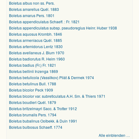
Boletus albus non ss. Pers.
Boletus amarellus Quél. 1883
Boletus amarus Pers. 1801
Boletus appendiculatus Schaeff. : Fr. 1821
Boletus appendiculatus subsp. pseudoregius Heinr. Huber 1938
Boletus aquosus Krombh. 1846
Boletus armeniacus Quél. 1885
Boletus artemidorus Lentz 1830
Boletus avellaneus J. Blum 1970
Boletus badiorufus R. Heim 1960
Boletus badius (Fr.) Fr. 1821
Boletus bellinii Inzenga 1869
Boletus betulicola (Vassilkov) Pilát & Dermek 1974
Boletus betulinus Bull. 1788
Boletus bicolor Peck 1909
Boletus bicolor var. subreticulatus A.H. Sm. & Thiers 1971
Boletus boudieri Quél. 1879
Boletus britzelmayri Sacc. & Trotter 1912
Boletus brumalis Pers. 1794
Boletus bubalinus Oolbekk. & Duin 1991
Boletus bulbosus Schaeff. 1774
Alle einblenden …