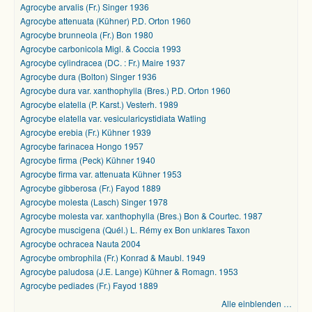
Agrocybe arvalis (Fr.) Singer 1936
Agrocybe attenuata (Kühner) P.D. Orton 1960
Agrocybe brunneola (Fr.) Bon 1980
Agrocybe carbonicola Migl. & Coccia 1993
Agrocybe cylindracea (DC. : Fr.) Maire 1937
Agrocybe dura (Bolton) Singer 1936
Agrocybe dura var. xanthophylla (Bres.) P.D. Orton 1960
Agrocybe elatella (P. Karst.) Vesterh. 1989
Agrocybe elatella var. vesicularicystidiata Watling
Agrocybe erebia (Fr.) Kühner 1939
Agrocybe farinacea Hongo 1957
Agrocybe firma (Peck) Kühner 1940
Agrocybe firma var. attenuata Kühner 1953
Agrocybe gibberosa (Fr.) Fayod 1889
Agrocybe molesta (Lasch) Singer 1978
Agrocybe molesta var. xanthophylla (Bres.) Bon & Courtec. 1987
Agrocybe muscigena (Quél.) L. Rémy ex Bon unklares Taxon
Agrocybe ochracea Nauta 2004
Agrocybe ombrophila (Fr.) Konrad & Maubl. 1949
Agrocybe paludosa (J.E. Lange) Kühner & Romagn. 1953
Agrocybe pediades (Fr.) Fayod 1889
Alle einblenden …