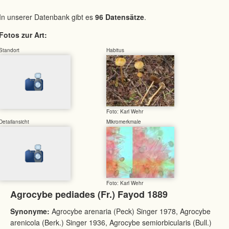
In unserer Datenbank gibt es
96 Datensätze
.
Fotos zur Art:
Standort
Habitus
Foto: Karl Wehr
Detailansicht
Mikromerkmale
Foto: Karl Wehr
Agrocybe pediades (Fr.) Fayod 1889
Synonyme:
Agrocybe arenaria (Peck) Singer 1978, Agrocybe
arenicola (Berk.) Singer 1936, Agrocybe semiorbicularis (Bull.)