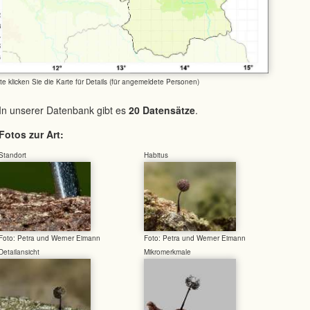
tte klicken Sie die Karte für Details (für angemeldete Personen)
In unserer Datenbank gibt es
20 Datensätze
.
Fotos zur Art:
Standort
Habitus
Foto: Petra und Werner Eimann
Foto: Petra und Werner Eimann
Detailansicht
Mikromerkmale