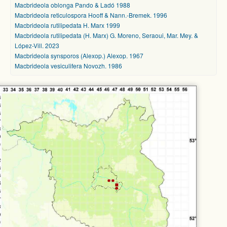
Macbrideola oblonga Pando & Ladó 1988
Macbrideola reticulospora Hooff & Nann.-Bremek. 1996
Macbrideola rutilipedata H. Marx 1999
Macbrideola rutilipedata (H. Marx) G. Moreno, Seraoui, Mar. Mey. &
López-Vill. 2023
Macbrideola synsporos (Alexop.) Alexop. 1967
Macbrideola vesiculifera Novozh. 1986