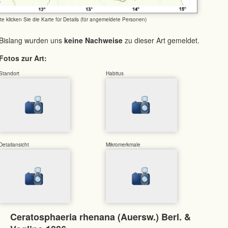
tte klicken Sie die Karte für Details (für angemeldete Personen)
Bislang wurden uns
keine Nachweise
zu dieser Art gemeldet.
Fotos zur Art:
Standort
Habitus
Detailansicht
Mikromerkmale
Ceratosphaeria rhenana (Auersw.) Berl. &