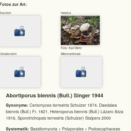
Fotos zur Art:
Standort
Habitus
Foto: Karl Wehr
Detailansicht
Mikromerkmale
Abortiporus biennis (Bull.) Singer 1944
Synonyme:
Ceriomyces terrestris Schulzer 1874, Daedalea
biennis (Bull.) Fr. 1821, Heteroporus biennis (Bull.) Lázaro Ibiza
1916, Sporotrichopsis terrestris (Schulzer) Stalpers 2000
Systematik:
Basidiomycota > Polyporales > Podoscyphaceae