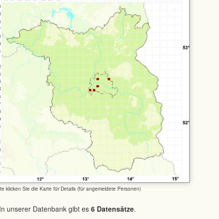
tte klicken Sie die Karte für Details (für angemeldete Personen)
In unserer Datenbank gibt es
6 Datensätze
.